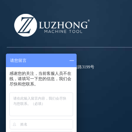
请您留言
地址： 山东省滕州市经济开发区龙泉南路3199号
感谢您的关注，当前客服人员不在
电话： 0632-5083087
线，请填写一下您的信息，我们会
尽快和您联系。
传真： #
邮箱：
coco@luzhongmc.com
QQ:
2351802066
微信: luzhongmc