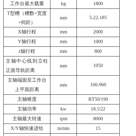
工作台最大载重
kg
1800
T型槽（槽数×宽度
5-22-185
mm
×间距）
X轴行程
mm
2000
Y轴行程
mm
1000
z轴行程
mm
800
主轴中心线到立柱
1050
mm
正面导轨距离
主轴端面至工作台
160-960
mm
上平面距离
主轴锥度
BT50/190
主轴功率
kw
18.5/22
主轴最大转速
rpm
8000
X/Y轴快速进给
m/min
15