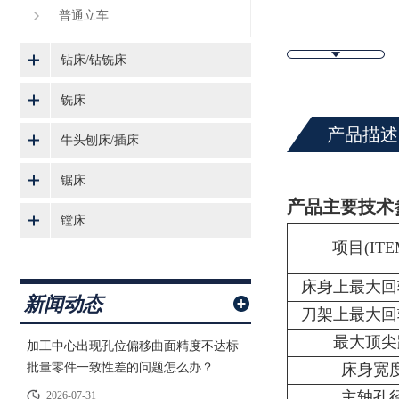
普通立车
钻床/钻铣床
铣床
产品描述
牛头刨床/插床
锯床
产品主要技术
镗床
项目(ITE
床身上最大回
新闻动态
刀架上最大回
最大顶尖
加工中心出现孔位偏移曲面精度不达标
批量零件一致性差的问题怎么办？
床身宽
主轴孔
2026-07-31