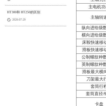
主电机功
HT300和 HT250的区别
主轴转
2026-07-29
纵向进给级数
横向进给级数
床鞍快速移
滑板快速移
公制螺纹种数
英制螺纹种数
滑板最大横
刀架最大
套筒行
套筒直径/
卡盘