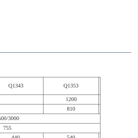
Q1343
Q1353
1200
810
500/3000
755
440
540