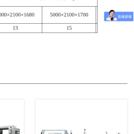
000×2100×1680
5000×2100×1700
13
15