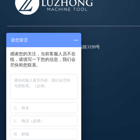
请您留言
地址： 山东省滕州市经济开发区龙泉南路3199号
感谢您的关注，当前客服人员不在
电话： 0632-5083087
线，请填写一下您的信息，我们会
尽快和您联系。
传真： #
邮箱：
coco@luzhongmc.com
QQ:
2351802066
微信: luzhongmc