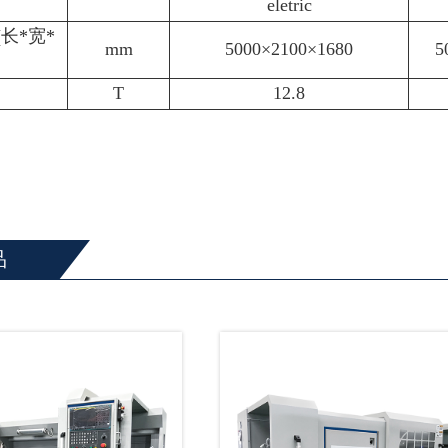
eletric
长*宽*
mm
5000×2100×1680
5
T
12.8
品