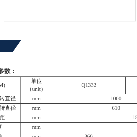
参数：
单位
M)
Q1332
（unit）
转直径
mm
1000
转直径
mm
610
距
mm
1
度
mm
径
mm
360