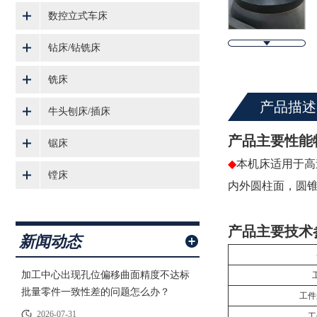
数控立式车床
钻床/钻铣床
铣床
产品描述
牛头刨床/插床
产品主要性能
锯床
◆
本机床适用于高
镗床
内外圆柱面，圆
产品主要技术
新闻动态
加工中心出现孔位偏移曲面精度不达标
批量零件一致性差的问题怎么办？
工件
2026-07-31
工