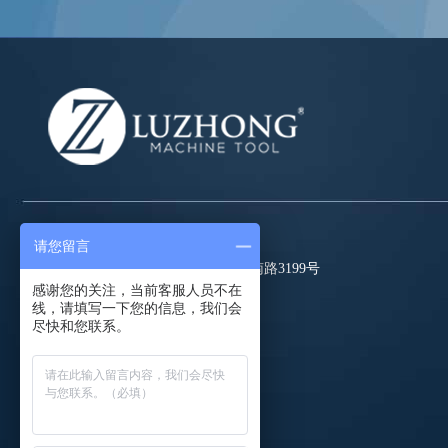
请您留言
地址： 山东省滕州市经济开发区龙泉南路3199号
感谢您的关注，当前客服人员不在
电话： 0632-5083087
线，请填写一下您的信息，我们会
尽快和您联系。
传真： #
邮箱：
coco@luzhongmc.com
QQ:
2351802066
微信: luzhongmc