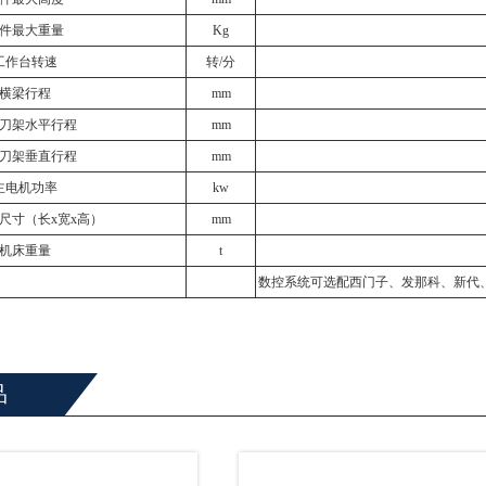
件最大重量
Kg
工作台转速
转/分
横梁行程
mm
刀架水平行程
mm
刀架垂直行程
mm
主电机功率
kw
尺寸（长x宽x高）
mm
机床重量
t
数控系统可选配西门子、发那科、新代
品