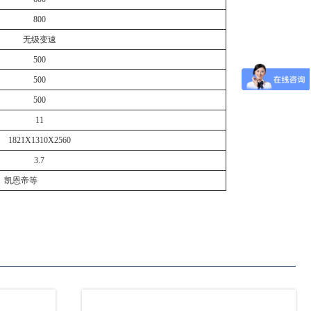
800
无级变速
500
500
500
11
1821X1310X2560
3.7
、凯恩帝等