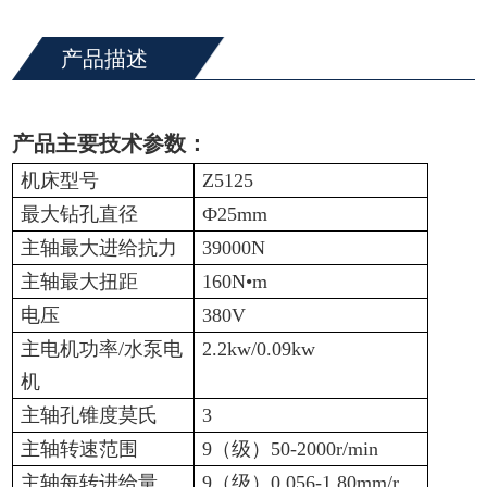
产品描述
产品主要技术参数：
机床型号
Z5125
最大钻孔直径
Ф25mm
主轴最大进给抗力
39000N
主轴最大扭距
160N•m
电压
380V
主电机功率/水泵电
2.2kw/0.09kw
机
主轴孔锥度莫氏
3
主轴转速范围
9（级）50-2000r/min
主轴每转进给量
9（级）0.056-1.80mm/r